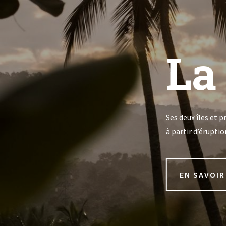
La
Ses deux îles et p
à partir d’érupti
EN SAVOIR