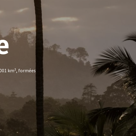
e
 1001 km², formées