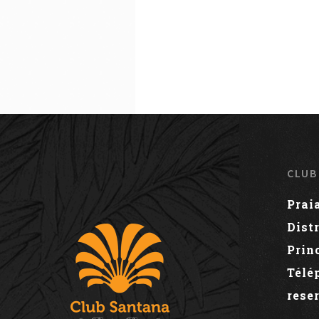
CLUB
Prai
Dist
Prin
Télé
rese