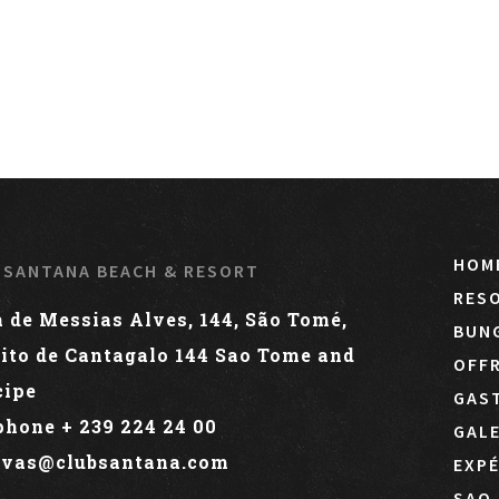
HOM
 SANTANA BEACH & RESORT
RESO
a de Messias Alves, 144, São Tomé,
BUN
rito de Cantagalo
144
Sao Tome and
OFFR
cipe
GAS
phone + 239 224 24 00
GALE
rvas@clubsantana.com
EXPÉ
SAO 